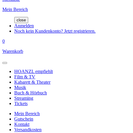
Mein Bereich
close
Anmelden
Noch kein Kundenkonto? Jetzt registrieren.
0
Warenkorb
HOANZL empfiehlt
Film & TV
Kabarett & Theater
Musik
Buch & Hörbuch
Streaming
Tickets
Mein Bereich
Gutschein
Kontakt
Versandkosten