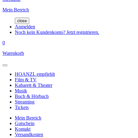
Mein Bereich
close
Anmelden
Noch kein Kundenkonto? Jetzt registrieren.
0
Warenkorb
HOANZL empfiehlt
Film & TV
Kabarett & Theater
Musik
Buch & Hörbuch
Streaming
Tickets
Mein Bereich
Gutschein
Kontakt
Versandkosten