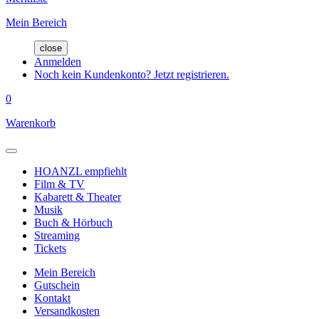
Mein Bereich
close
Anmelden
Noch kein Kundenkonto? Jetzt registrieren.
0
Warenkorb
HOANZL empfiehlt
Film & TV
Kabarett & Theater
Musik
Buch & Hörbuch
Streaming
Tickets
Mein Bereich
Gutschein
Kontakt
Versandkosten