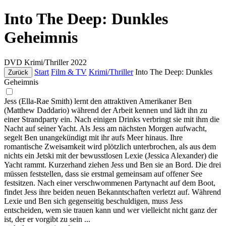
Into The Deep: Dunkles
Geheimnis
DVD
Krimi/Thriller
2022
Start
Film & TV
Krimi/Thriller
Into The Deep: Dunkles
Zurück
Geheimnis
Jess (Ella-Rae Smith) lernt den attraktiven Amerikaner Ben
(Matthew Daddario) während der Arbeit kennen und lädt ihn zu
einer Strandparty ein. Nach einigen Drinks verbringt sie mit ihm die
Nacht auf seiner Yacht. Als Jess am nächsten Morgen aufwacht,
segelt Ben unangekündigt mit ihr aufs Meer hinaus. Ihre
romantische Zweisamkeit wird plötzlich unterbrochen, als aus dem
nichts ein Jetski mit der bewusstlosen Lexie (Jessica Alexander) die
Yacht rammt. Kurzerhand ziehen Jess und Ben sie an Bord. Die drei
müssen feststellen, dass sie erstmal gemeinsam auf offener See
festsitzen. Nach einer verschwommenen Partynacht auf dem Boot,
findet Jess ihre beiden neuen Bekanntschaften verletzt auf. Während
Lexie und Ben sich gegenseitig beschuldigen, muss Jess
entscheiden, wem sie trauen kann und wer vielleicht nicht ganz der
ist, der er vorgibt zu sein ...