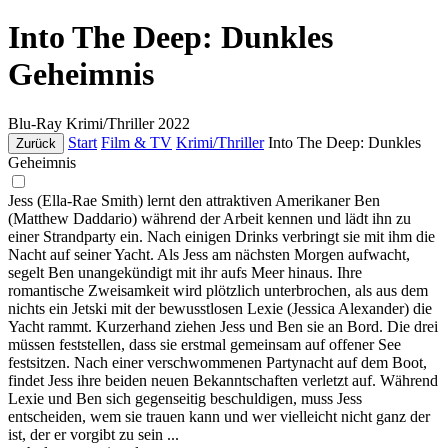
Into The Deep: Dunkles
Geheimnis
Blu-Ray
Krimi/Thriller
2022
Start
Film & TV
Krimi/Thriller
Into The Deep: Dunkles
Zurück
Geheimnis
Jess (Ella-Rae Smith) lernt den attraktiven Amerikaner Ben
(Matthew Daddario) während der Arbeit kennen und lädt ihn zu
einer Strandparty ein. Nach einigen Drinks verbringt sie mit ihm die
Nacht auf seiner Yacht. Als Jess am nächsten Morgen aufwacht,
segelt Ben unangekündigt mit ihr aufs Meer hinaus. Ihre
romantische Zweisamkeit wird plötzlich unterbrochen, als aus dem
nichts ein Jetski mit der bewusstlosen Lexie (Jessica Alexander) die
Yacht rammt. Kurzerhand ziehen Jess und Ben sie an Bord. Die drei
müssen feststellen, dass sie erstmal gemeinsam auf offener See
festsitzen. Nach einer verschwommenen Partynacht auf dem Boot,
findet Jess ihre beiden neuen Bekanntschaften verletzt auf. Während
Lexie und Ben sich gegenseitig beschuldigen, muss Jess
entscheiden, wem sie trauen kann und wer vielleicht nicht ganz der
ist, der er vorgibt zu sein ...