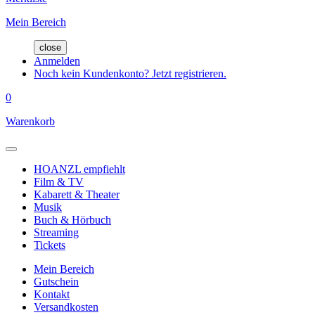
Mein Bereich
close
Anmelden
Noch kein Kundenkonto? Jetzt registrieren.
0
Warenkorb
HOANZL empfiehlt
Film & TV
Kabarett & Theater
Musik
Buch & Hörbuch
Streaming
Tickets
Mein Bereich
Gutschein
Kontakt
Versandkosten