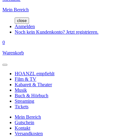
Mein Bereich
close
Anmelden
Noch kein Kundenkonto? Jetzt registrieren.
0
Warenkorb
HOANZL empfiehlt
Film & TV
Kabarett & Theater
Musik
Buch & Hörbuch
Streaming
Tickets
Mein Bereich
Gutschein
Kontakt
Versandkosten