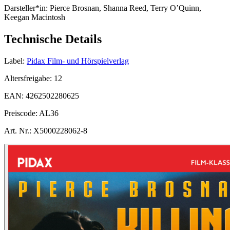
Darsteller*in:
Pierce Brosnan, Shanna Reed, Terry O’Quinn,
Keegan Macintosh
Technische Details
Label:
Pidax Film- und Hörspielverlag
Altersfreigabe:
12
EAN:
4262502280625
Preiscode:
AL36
Art. Nr.:
X5000228062-8