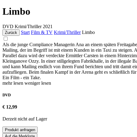
Limbo
DVD
Krimi/Thriller
2021
Start
Film & TV
Krimi/Thriller
Limbo
Zurück
Als die junge Compliance Managerin Ana an einem späten Freitagabe
Mailing, der im Begriff ist mit einem Kunden in ein Taxi zu steigen. 
Parallel dazu wird der verdeckte Ermittler Carsten in einem Hinterzim
Kleinganove Ozzy. In einer stillgelegten Fabrikhalle, in der illegale 
und kann Mailing endlich von ihrem Fund berichten und tritt damit ein
aufzufliegen. Beim finalen Kampf in der Arena geht es schließlich fü
Ein Film - ein Take.
mehr lesen
weniger lesen
DVD
€ 12,99
Derzeit nicht auf Lager
Produkt anfragen
Auf die Merkliste