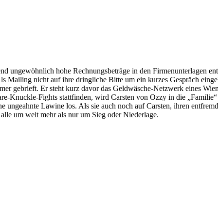
nd ungewöhnlich hohe Rechnungsbeträge in den Firmenunterlagen entd
Als Mailing nicht auf ihre dringliche Bitte um ein kurzes Gespräch ein
mer gebrieft. Er steht kurz davor das Geldwäsche-Netzwerk eines Wiener G
Bare-Knuckle-Fights stattfinden, wird Carsten von Ozzy in die „Familie“
e ungeahnte Lawine los. Als sie auch noch auf Carsten, ihren entfremdet
r alle um weit mehr als nur um Sieg oder Niederlage.