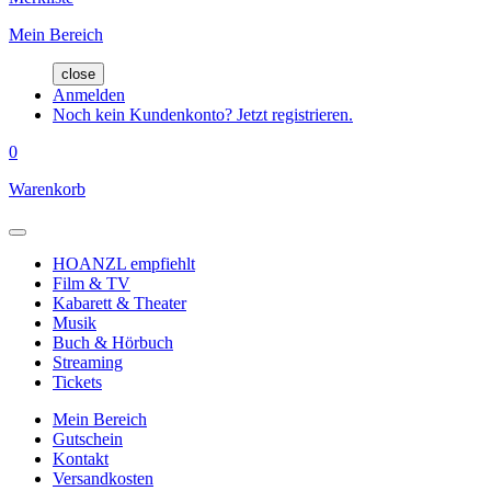
Mein Bereich
close
Anmelden
Noch kein Kundenkonto? Jetzt registrieren.
0
Warenkorb
HOANZL empfiehlt
Film & TV
Kabarett & Theater
Musik
Buch & Hörbuch
Streaming
Tickets
Mein Bereich
Gutschein
Kontakt
Versandkosten