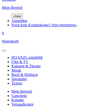
Mein Bereich
close
Anmelden
Noch kein Kundenkonto? Jetzt registrieren.
0
Warenkorb
HOANZL empfiehlt
Film & TV
Kabarett & Theater
Musik
Buch & Hörbuch
Streaming
Tickets
Mein Bereich
Gutschein
Kontakt
Versandkosten