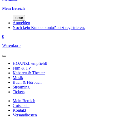
Mein Bereich
close
Anmelden
Noch kein Kundenkonto? Jetzt registrieren.
0
Warenkorb
HOANZL empfiehlt
Film & TV
Kabarett & Theater
Musik
Buch & Hörbuch
Streaming
Tickets
Mein Bereich
Gutschein
Kontakt
Versandkosten