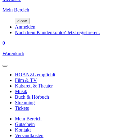
Mein Bereich
close
Anmelden
Noch kein Kundenkonto? Jetzt registrieren.
0
Warenkorb
HOANZL empfiehlt
Film & TV
Kabarett & Theater
Musik
Buch & Hörbuch
Streaming
Tickets
Mein Bereich
Gutschein
Kontakt
Versandkosten