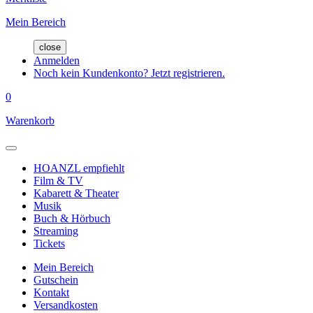
Mein Bereich
close
Anmelden
Noch kein Kundenkonto? Jetzt registrieren.
0
Warenkorb
HOANZL empfiehlt
Film & TV
Kabarett & Theater
Musik
Buch & Hörbuch
Streaming
Tickets
Mein Bereich
Gutschein
Kontakt
Versandkosten