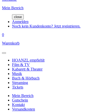
Mein Bereich
close
Anmelden
Noch kein Kundenkonto? Jetzt registrieren.
0
Warenkorb
HOANZL empfiehlt
Film & TV
Kabarett & Theater
Musik
Buch & Hörbuch
Streaming
Tickets
Mein Bereich
Gutschein
Kontakt
Versandkosten