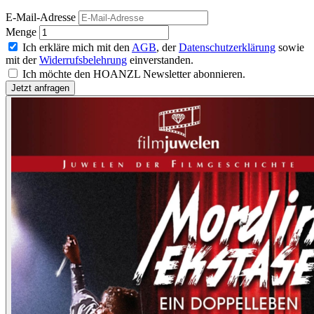
E-Mail-Adresse
Menge
Ich erkläre mich mit den
AGB
, der
Datenschutzerklärung
sowie
mit der
Widerrufsbelehrung
einverstanden.
Ich möchte den HOANZL Newsletter abonnieren.