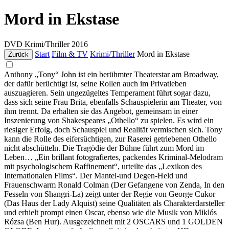
Mord in Ekstase
DVD
Krimi/Thriller
2016
Start
Film & TV
Krimi/Thriller
Mord in Ekstase
Zurück
Anthony „Tony“ John ist ein berühmter Theaterstar am Broadway,
der dafür berüchtigt ist, seine Rollen auch im Privatleben
auszuagieren. Sein ungezügeltes Temperament führt sogar dazu,
dass sich seine Frau Brita, ebenfalls Schauspielerin am Theater, von
ihm trennt. Da erhalten sie das Angebot, gemeinsam in einer
Inszenierung von Shakespeares „Othello“ zu spielen. Es wird ein
riesiger Erfolg, doch Schauspiel und Realität vermischen sich. Tony
kann die Rolle des eifersüchtigen, zur Raserei getriebenen Othello
nicht abschütteln. Die Tragödie der Bühne führt zum Mord im
Leben… „Ein brillant fotografiertes, packendes Kriminal-Melodram
mit psychologischem Raffinement“, urteilte das „Lexikon des
Internationalen Films“. Der Mantel-und Degen-Held und
Frauenschwarm Ronald Colman (Der Gefangene von Zenda, In den
Fesseln von Shangri-La) zeigt unter der Regie von George Cukor
(Das Haus der Lady Alquist) seine Qualitäten als Charakterdarsteller
und erhielt prompt einen Oscar, ebenso wie die Musik von Miklós
Rózsa (Ben Hur). Ausgezeichneit mit 2 OSCARS und 1 GOLDEN