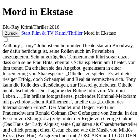
Mord in Ekstase
Blu-Ray
Krimi/Thriller
2016
Start
Film & TV
Krimi/Thriller
Mord in Ekstase
Zurück
Anthony „Tony“ John ist ein berühmter Theaterstar am Broadway,
der dafür berüchtigt ist, seine Rollen auch im Privatleben
auszuagieren. Sein ungezügeltes Temperament führt sogar dazu,
dass sich seine Frau Brita, ebenfalls Schauspielerin am Theater, von
ihm trennt. Da erhalten sie das Angebot, gemeinsam in einer
Inszenierung von Shakespeares „Othello“ zu spielen. Es wird ein
riesiger Erfolg, doch Schauspiel und Realität vermischen sich. Tony
kann die Rolle des eifersüchtigen, zur Raserei getriebenen Othello
nicht abschütteln. Die Tragödie der Bühne führt zum Mord im
Leben… „Ein brillant fotografiertes, packendes Kriminal-Melodram
mit psychologischem Raffinement“, urteilte das „Lexikon des
Internationalen Films“. Der Mantel-und Degen-Held und
Frauenschwarm Ronald Colman (Der Gefangene von Zenda, In den
Fesseln von Shangri-La) zeigt unter der Regie von George Cukor
(Das Haus der Lady Alquist) seine Qualitäten als Charakterdarsteller
und erhielt prompt einen Oscar, ebenso wie die Musik von Miklós
Rózsa (Ben Hur). Ausgezeichneit mit 2 OSCARS und 1 GOLDEN