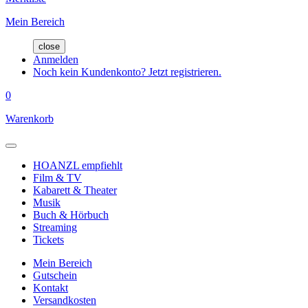
Mein Bereich
close
Anmelden
Noch kein Kundenkonto? Jetzt registrieren.
0
Warenkorb
HOANZL empfiehlt
Film & TV
Kabarett & Theater
Musik
Buch & Hörbuch
Streaming
Tickets
Mein Bereich
Gutschein
Kontakt
Versandkosten