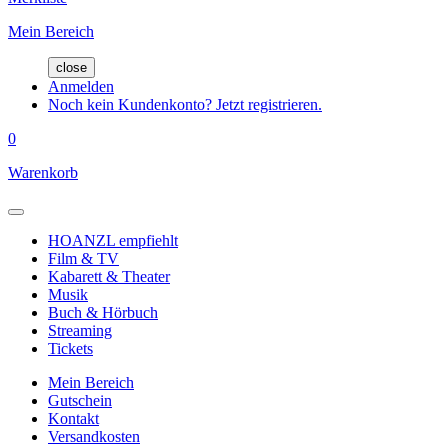
Mein Bereich
close
Anmelden
Noch kein Kundenkonto? Jetzt registrieren.
0
Warenkorb
HOANZL empfiehlt
Film & TV
Kabarett & Theater
Musik
Buch & Hörbuch
Streaming
Tickets
Mein Bereich
Gutschein
Kontakt
Versandkosten