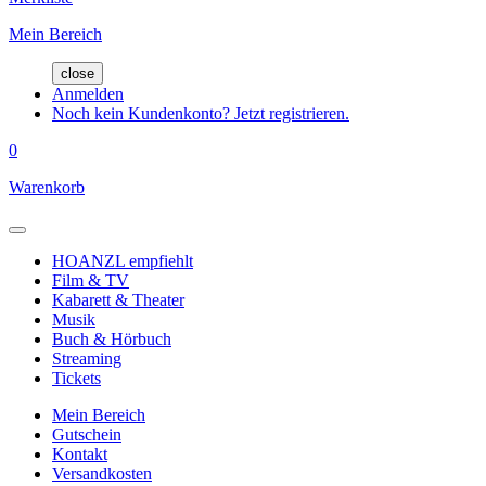
Mein Bereich
close
Anmelden
Noch kein Kundenkonto? Jetzt registrieren.
0
Warenkorb
HOANZL empfiehlt
Film & TV
Kabarett & Theater
Musik
Buch & Hörbuch
Streaming
Tickets
Mein Bereich
Gutschein
Kontakt
Versandkosten