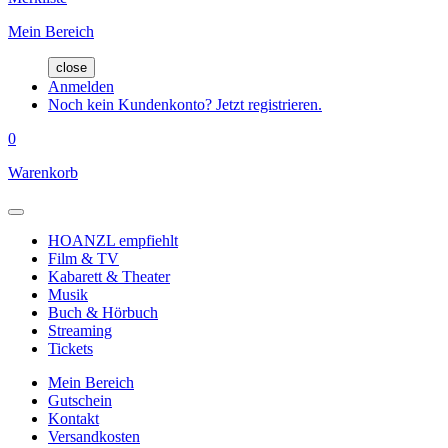
Mein Bereich
close
Anmelden
Noch kein Kundenkonto? Jetzt registrieren.
0
Warenkorb
HOANZL empfiehlt
Film & TV
Kabarett & Theater
Musik
Buch & Hörbuch
Streaming
Tickets
Mein Bereich
Gutschein
Kontakt
Versandkosten