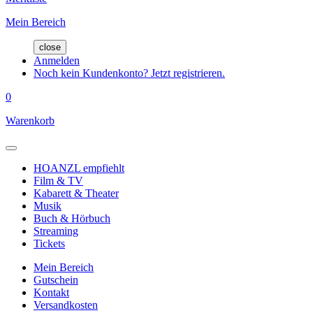
Mein Bereich
close
Anmelden
Noch kein Kundenkonto? Jetzt registrieren.
0
Warenkorb
HOANZL empfiehlt
Film & TV
Kabarett & Theater
Musik
Buch & Hörbuch
Streaming
Tickets
Mein Bereich
Gutschein
Kontakt
Versandkosten