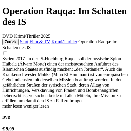
Operation Raqqa: Im Schatten
des IS
DVD
Krimi/Thriller
2025
Start
Film & TV
Krimi/Thriller
Operation Raqqa: Im
Zurück
Schatten des IS
Syrien 2017. In der IS-Hochburg Raqqa soll der russische Spion
Haibala (Álvaro Morte) einen der meistgesuchten Anführer des
Islamischen Staates ausfindig machen: „den Jordanier“. Auch die
Krankenschwester Malika (Mina El Hammani) ist von europäischen
Geheimdiensten mit derselben Mission beauftragt worden. In den
gefährlichen Straßen der syrischen Stadt, deren Alltag von
Hinrichtungen, Versklavung von Frauen und Bombenangriffen
beherrscht ist, versuchen beide mit allen Mitteln, ihre Mission zu
erfüllen, um damit den IS zu Fall zu bringen ...
mehr lesen
weniger lesen
DVD
€ 9,99