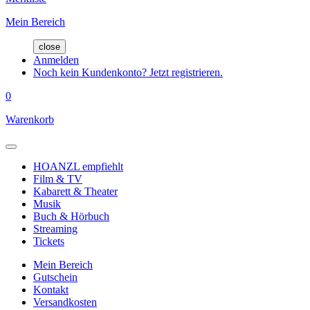
Mein Bereich
close
Anmelden
Noch kein Kundenkonto? Jetzt registrieren.
0
Warenkorb
HOANZL empfiehlt
Film & TV
Kabarett & Theater
Musik
Buch & Hörbuch
Streaming
Tickets
Mein Bereich
Gutschein
Kontakt
Versandkosten