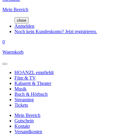
Mein Bereich
close
Anmelden
Noch kein Kundenkonto? Jetzt registrieren.
0
Warenkorb
HOANZL empfiehlt
Film & TV
Kabarett & Theater
Musik
Buch & Hörbuch
Streaming
Tickets
Mein Bereich
Gutschein
Kontakt
Versandkosten