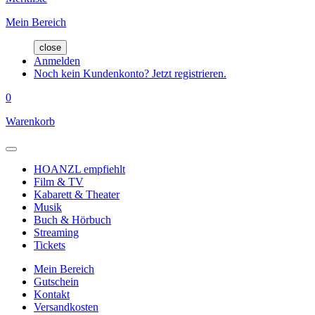
Mein Bereich
close
Anmelden
Noch kein Kundenkonto? Jetzt registrieren.
0
Warenkorb
HOANZL empfiehlt
Film & TV
Kabarett & Theater
Musik
Buch & Hörbuch
Streaming
Tickets
Mein Bereich
Gutschein
Kontakt
Versandkosten