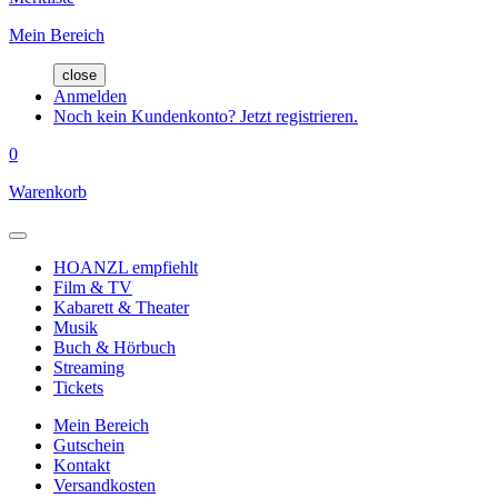
Mein Bereich
close
Anmelden
Noch kein Kundenkonto? Jetzt registrieren.
0
Warenkorb
HOANZL empfiehlt
Film & TV
Kabarett & Theater
Musik
Buch & Hörbuch
Streaming
Tickets
Mein Bereich
Gutschein
Kontakt
Versandkosten