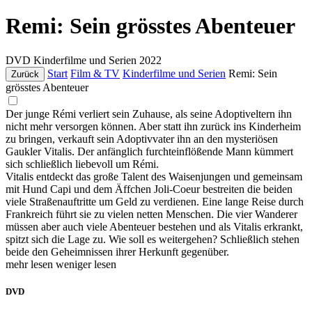
Remi: Sein grösstes Abenteuer
DVD
Kinderfilme und Serien
2022
Start
Film & TV
Kinderfilme und Serien
Remi: Sein
Zurück
grösstes Abenteuer
Der junge Rémi verliert sein Zuhause, als seine Adoptiveltern ihn
nicht mehr versorgen können. Aber statt ihn zurück ins Kinderheim
zu bringen, verkauft sein Adoptivvater ihn an den mysteriösen
Gaukler Vitalis. Der anfänglich furchteinflößende Mann kümmert
sich schließlich liebevoll um Rémi.
Vitalis entdeckt das große Talent des Waisenjungen und gemeinsam
mit Hund Capi und dem Äffchen Joli-Coeur bestreiten die beiden
viele Straßenauftritte um Geld zu verdienen. Eine lange Reise durch
Frankreich führt sie zu vielen netten Menschen. Die vier Wanderer
müssen aber auch viele Abenteuer bestehen und als Vitalis erkrankt,
spitzt sich die Lage zu. Wie soll es weitergehen? Schließlich stehen
beide den Geheimnissen ihrer Herkunft gegenüber.
mehr lesen
weniger lesen
DVD