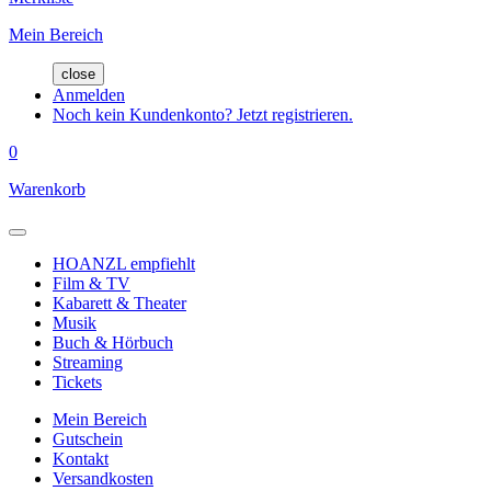
Mein Bereich
close
Anmelden
Noch kein Kundenkonto? Jetzt registrieren.
0
Warenkorb
HOANZL empfiehlt
Film & TV
Kabarett & Theater
Musik
Buch & Hörbuch
Streaming
Tickets
Mein Bereich
Gutschein
Kontakt
Versandkosten