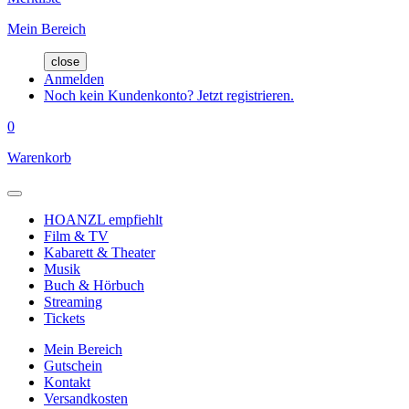
Mein Bereich
close
Anmelden
Noch kein Kundenkonto? Jetzt registrieren.
0
Warenkorb
HOANZL empfiehlt
Film & TV
Kabarett & Theater
Musik
Buch & Hörbuch
Streaming
Tickets
Mein Bereich
Gutschein
Kontakt
Versandkosten