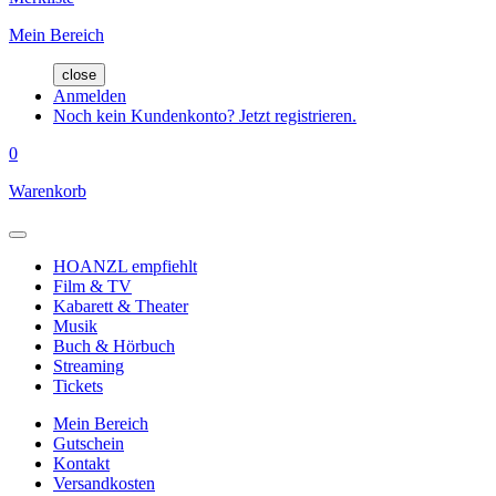
Mein Bereich
close
Anmelden
Noch kein Kundenkonto? Jetzt registrieren.
0
Warenkorb
HOANZL empfiehlt
Film & TV
Kabarett & Theater
Musik
Buch & Hörbuch
Streaming
Tickets
Mein Bereich
Gutschein
Kontakt
Versandkosten