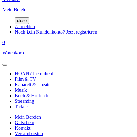
Mein Bereich
close
Anmelden
Noch kein Kundenkonto? Jetzt registrieren.
0
Warenkorb
HOANZL empfiehlt
Film & TV
Kabarett & Theater
Musik
Buch & Hörbuch
Streaming
Tickets
Mein Bereich
Gutschein
Kontakt
Versandkosten