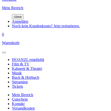
Mein Bereich
close
Anmelden
Noch kein Kundenkonto? Jetzt registrieren.
0
Warenkorb
HOANZL empfiehlt
Film & TV
Kabarett & Theater
Musik
Buch & Hörbuch
Streaming
Tickets
Mein Bereich
Gutschein
Kontakt
Versandkosten