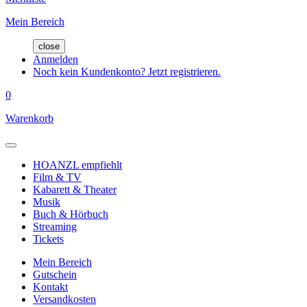
Mein Bereich
close
Anmelden
Noch kein Kundenkonto? Jetzt registrieren.
0
Warenkorb
HOANZL empfiehlt
Film & TV
Kabarett & Theater
Musik
Buch & Hörbuch
Streaming
Tickets
Mein Bereich
Gutschein
Kontakt
Versandkosten