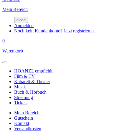
Mein Bereich
close
Anmelden
Noch kein Kundenkonto? Jetzt registrieren.
0
Warenkorb
HOANZL empfiehlt
Film & TV
Kabarett & Theater
Musik
Buch & Hörbuch
Streaming
Tickets
Mein Bereich
Gutschein
Kontakt
Versandkosten