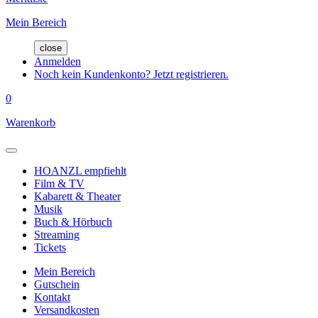
Mein Bereich
close
Anmelden
Noch kein Kundenkonto? Jetzt registrieren.
0
Warenkorb
HOANZL empfiehlt
Film & TV
Kabarett & Theater
Musik
Buch & Hörbuch
Streaming
Tickets
Mein Bereich
Gutschein
Kontakt
Versandkosten