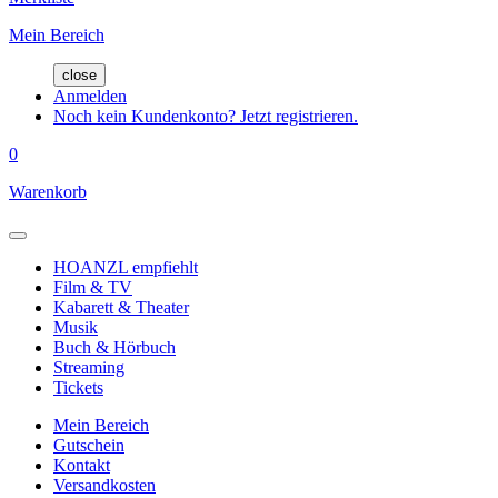
Mein Bereich
close
Anmelden
Noch kein Kundenkonto? Jetzt registrieren.
0
Warenkorb
HOANZL empfiehlt
Film & TV
Kabarett & Theater
Musik
Buch & Hörbuch
Streaming
Tickets
Mein Bereich
Gutschein
Kontakt
Versandkosten