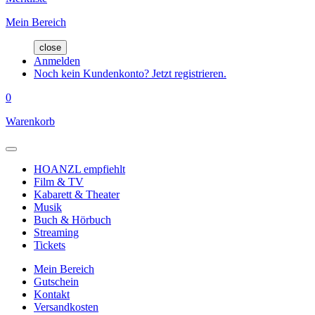
Mein Bereich
close
Anmelden
Noch kein Kundenkonto? Jetzt registrieren.
0
Warenkorb
HOANZL empfiehlt
Film & TV
Kabarett & Theater
Musik
Buch & Hörbuch
Streaming
Tickets
Mein Bereich
Gutschein
Kontakt
Versandkosten