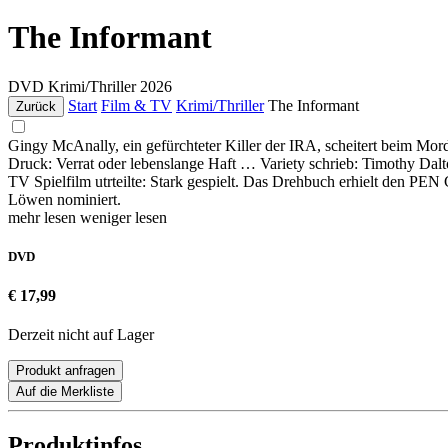
The Informant
DVD
Krimi/Thriller
2026
Start
Film & TV
Krimi/Thriller
The Informant
Zurück
Gingy McAnally, ein gefürchteter Killer der IRA, scheitert beim Morda
Druck: Verrat oder lebenslange Haft … Variety schrieb: Timothy Dalton
TV Spielfilm utrteilte: Stark gespielt. Das Drehbuch erhielt den P
Löwen nominiert.
mehr lesen
weniger lesen
DVD
€ 17,99
Derzeit nicht auf Lager
Produkt anfragen
Auf die Merkliste
Produktinfos