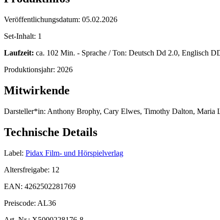
Veröffentlichungsdatum:
05.02.2026
Set-Inhalt:
1
Laufzeit:
ca. 102 Min. - Sprache / Ton: Deutsch Dd 2.0, Englisch DD
Produktionsjahr:
2026
Mitwirkende
Darsteller*in:
Anthony Brophy, Cary Elwes, Timothy Dalton, Maria
Technische Details
Label:
Pidax Film- und Hörspielverlag
Altersfreigabe:
12
EAN:
4262502281769
Preiscode:
AL36
Art. Nr.:
X5000228176-8