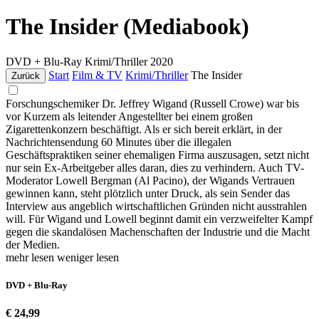
The Insider (Mediabook)
DVD + Blu-Ray
Krimi/Thriller
2020
Start
Film & TV
Krimi/Thriller
The Insider
Zurück
Forschungschemiker Dr. Jeffrey Wigand (Russell Crowe) war bis
vor Kurzem als leitender Angestellter bei einem großen
Zigarettenkonzern beschäftigt. Als er sich bereit erklärt, in der
Nachrichtensendung 60 Minutes über die illegalen
Geschäftspraktiken seiner ehemaligen Firma auszusagen, setzt nicht
nur sein Ex-Arbeitgeber alles daran, dies zu verhindern. Auch TV-
Moderator Lowell Bergman (Al Pacino), der Wigands Vertrauen
gewinnen kann, steht plötzlich unter Druck, als sein Sender das
Interview aus angeblich wirtschaftlichen Gründen nicht ausstrahlen
will. Für Wigand und Lowell beginnt damit ein verzweifelter Kampf
gegen die skandalösen Machenschaften der Industrie und die Macht
der Medien.
mehr lesen
weniger lesen
DVD + Blu-Ray
€ 24,99