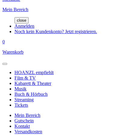
Mein Bereich
close
Anmelden
Noch kein Kundenkonto? Jetzt registrieren.
0
Warenkorb
HOANZL empfiehlt
Film & TV
Kabarett & Theater
Musik
Buch & Hörbuch
Streaming
Tickets
Mein Bereich
Gutschein
Kontakt
Versandkosten