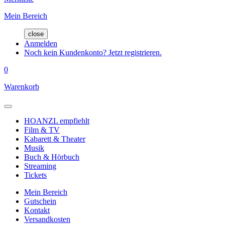
Mein Bereich
close
Anmelden
Noch kein Kundenkonto? Jetzt registrieren.
0
Warenkorb
HOANZL empfiehlt
Film & TV
Kabarett & Theater
Musik
Buch & Hörbuch
Streaming
Tickets
Mein Bereich
Gutschein
Kontakt
Versandkosten