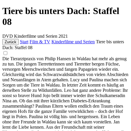
Tiere bis unters Dach: Staffel
08
DVD
Kinderfilme und Serien
2021
Start
Film & TV
Kinderfilme und Serien
Tiere bis unters
Zurück
Dach: Staffel 08
Die Tierarztpraxis von Philip Hansen in Waldau hat mehr als genug
zu tun. Die jungen Tierretterinnen und Tierretter bergen Füchse,
versorgen Meerschweinchen und fangen Papageien wieder ein.
Gleichzeitig wird das Schwarzwaldstädtchen von vielen Abschieden
und Neuanfängen in Atem gehalten. Lucy und Paulina machen sich
Sorgen um die Tiere in Waldau. In letzter Zeit kommt es häufig an
derselben Stelle zu Wildunfällen. Leo hat ganz andere Probleme: Ihr
sonst so braver Hund Jojo bellt immer wieder ihre Schulkameradin
Nina an. Ob das mit ihrer kürzlichen Diabetes-Erkrankung
zusammenhängt? Paulinas Eltern wollen endlich den Traum eines
eigenen Hofs für die ganze Familie verwirklichen – doch der Hof
liegt in Polen. Paulina ist völlig hin- und hergerissen. Ein Leben
ohne ihre Freunde in Waldau kann sie sich kaum vorstellen. Jan
lernt die Liebe kennen. Aus der Freundschaft mit seiner