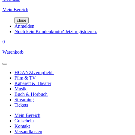
Mein Bereich
close
Anmelden
Noch kein Kundenkonto? Jetzt registrieren.
0
Warenkorb
HOANZL empfiehlt
Film & TV
Kabarett & Theater
Musik
Buch & Hörbuch
Streaming
Tickets
Mein Bereich
Gutschein
Kontakt
Versandkosten