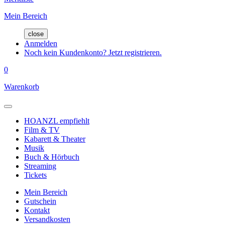
Mein Bereich
close
Anmelden
Noch kein Kundenkonto? Jetzt registrieren.
0
Warenkorb
HOANZL empfiehlt
Film & TV
Kabarett & Theater
Musik
Buch & Hörbuch
Streaming
Tickets
Mein Bereich
Gutschein
Kontakt
Versandkosten