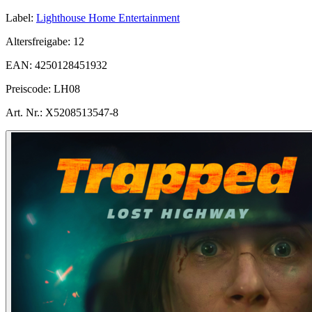
Label:
Lighthouse Home Entertainment
Altersfreigabe:
12
EAN:
4250128451932
Preiscode:
LH08
Art. Nr.:
X5208513547-8