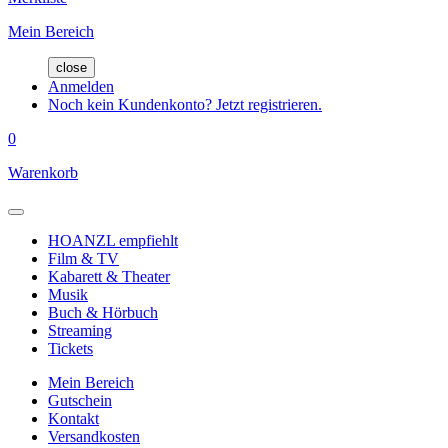
Mein Bereich
close
Anmelden
Noch kein Kundenkonto? Jetzt registrieren.
0
Warenkorb
HOANZL empfiehlt
Film & TV
Kabarett & Theater
Musik
Buch & Hörbuch
Streaming
Tickets
Mein Bereich
Gutschein
Kontakt
Versandkosten