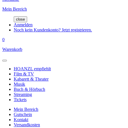
Mein Bereich
close
Anmelden
Noch kein Kundenkonto? Jetzt registrieren.
0
Warenkorb
HOANZL empfiehlt
Film & TV
Kabarett & Theater
Musik
Buch & Hörbuch
Streaming
Tickets
Mein Bereich
Gutschein
Kontakt
Versandkosten