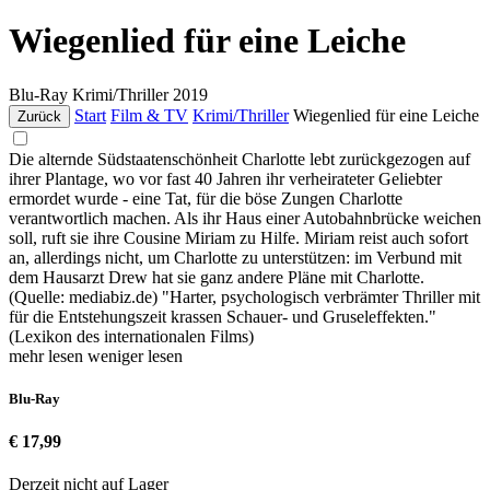
Wiegenlied für eine Leiche
Blu-Ray
Krimi/Thriller
2019
Start
Film & TV
Krimi/Thriller
Wiegenlied für eine Leiche
Zurück
Die alternde Südstaatenschönheit Charlotte lebt zurückgezogen auf
ihrer Plantage, wo vor fast 40 Jahren ihr verheirateter Geliebter
ermordet wurde - eine Tat, für die böse Zungen Charlotte
verantwortlich machen. Als ihr Haus einer Autobahnbrücke weichen
soll, ruft sie ihre Cousine Miriam zu Hilfe. Miriam reist auch sofort
an, allerdings nicht, um Charlotte zu unterstützen: im Verbund mit
dem Hausarzt Drew hat sie ganz andere Pläne mit Charlotte.
(Quelle: mediabiz.de) "Harter, psychologisch verbrämter Thriller mit
für die Entstehungszeit krassen Schauer- und Gruseleffekten."
(Lexikon des internationalen Films)
mehr lesen
weniger lesen
Blu-Ray
€ 17,99
Derzeit nicht auf Lager