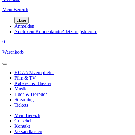
Mein Bereich
close
Anmelden
Noch kein Kundenkonto? Jetzt registrieren.
0
Warenkorb
HOANZL empfiehlt
Film & TV
Kabarett & Theater
Musik
Buch & Hörbuch
Streaming
Tickets
Mein Bereich
Gutschein
Kontakt
Versandkosten