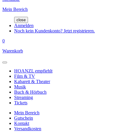
Mein Bereich
close
Anmelden
Noch kein Kundenkonto? Jetzt registrieren.
0
Warenkorb
HOANZL empfiehlt
Film & TV
Kabarett & Theater
Musik
Buch & Hörbuch
Streaming
Tickets
Mein Bereich
Gutschein
Kontakt
Versandkosten