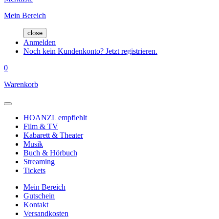
Mein Bereich
close
Anmelden
Noch kein Kundenkonto? Jetzt registrieren.
0
Warenkorb
HOANZL empfiehlt
Film & TV
Kabarett & Theater
Musik
Buch & Hörbuch
Streaming
Tickets
Mein Bereich
Gutschein
Kontakt
Versandkosten