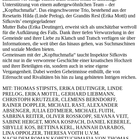
Unterstützung von einem außergewöhnlichen Team – der
„Kopftuchmafia“. Das eingeschworene Trio, bestehend aus der
Resetarits Hilda (Linde Prelog), der Grandits Resl (Erika Mottl) und
Sifkovits’ energiegeladener
Mutter Baba (Erika Deutinger), erweist sich als unschätzbar wertvoll
für die Aufklärung des Falls. Dank ihrer tiefen Verwurzelung in der
Gemeinde und ihrer Liebe zu Klatsch und Tratsch verfügen sie über
Informationen, die weit über das hinaus gehen, was Suchmaschinen
und soziale Medien bieten.
Gemeinsam mit der „Kopftuchmafia“ taucht Inspektor Sifkovits
nicht nur in die verworrene Geschichte einer kroatischen Hochzeit
und ihrer Beteiligten ein, sondern auch in seine eigene
Vergangenheit. Dabei werden Geheimnisse enthüllt, die von
Eifersucht und Rivalitäten bis hin zu lang gehüteten Intrigen reichen.
MIT: THOMAS STIPSITS, ERIKA DEUTINGER, LINDE
PRELOG, ERIKA MOTTL, GERHARD LIEBMANN,
CHRISTOPH KRUTZLER, CLEMENS BERNDORFF,
RAINER DOPPLER, MICHAEL RAST, ALEXANDER
ABSENGER, JULIA EDTMEIER, MICHAEL FUITH,
SABRINA REITER, OLIVER ROSSKOPF, SILVANA VEIT,
SABINE HERGET, MONA KOSPACH, DANIEL KEBERLE,
SIBYLLE KOS, BETTINA KERL, HANNAH DARABOS,
LINA OPPOLZER, THERESA VOITH U.V.M.
NACH DEM ROMAN KOPFTUCHMAFIA VON THOMAS