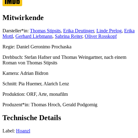
Mitwirkende
Darsteller*in:
Thomas Stipsits
,
Erika Deutinger
,
Linde Prelog
,
Erika
Mottl
,
Gerhard Liebmann
,
Sabrina Reiter
,
Oliver Rosskopf
Regie:
Daniel Geronimo Prochaska
Drehbuch:
Stefan Hafner und Thomas Weingartner, nach einem
Roman von Thomas Stipsits
Kamera:
Adrian Bidron
Schnitt:
Pia Huemer, Alarich Lenz
Produktion:
ORF, Arte, monafilm
Produzent*in:
Thomas Hroch, Gerald Podgornig
Technische Details
Label:
Hoanzl