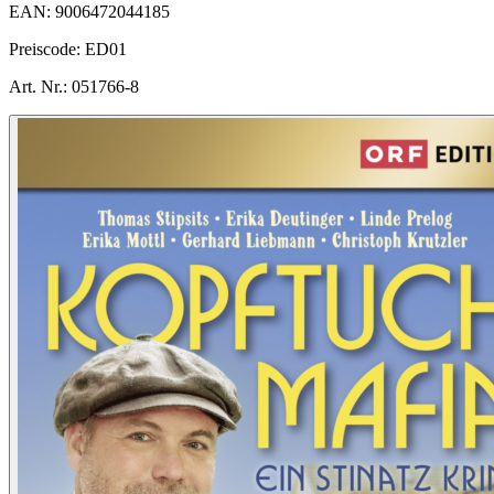
EAN:
9006472044185
Preiscode:
ED01
Art. Nr.:
051766-8