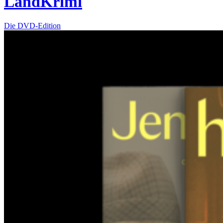
LandKrimi
Die DVD-Edition