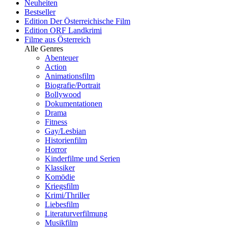
Neuheiten
Bestseller
Edition Der Österreichische Film
Edition ORF Landkrimi
Filme aus Österreich
Alle Genres
Abenteuer
Action
Animationsfilm
Biografie/Portrait
Bollywood
Dokumentationen
Drama
Fitness
Gay/Lesbian
Historienfilm
Horror
Kinderfilme und Serien
Klassiker
Komödie
Kriegsfilm
Krimi/Thriller
Liebesfilm
Literaturverfilmung
Musikfilm