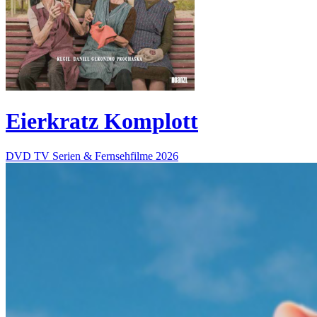
Eierkratz Komplott
DVD
TV Serien & Fernsehfilme
2026